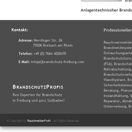
Bran
Anlagentechnischer Brands
Kontakt:
Professionelle
      Adresse: 
Merdinger Str. 26
Rauchwarnmelder
79206 Breisach am Rhein
Brandmeldesystem
Entrauchungsanl
      Telefon: 
+49 (0) 7664 4028470
Brandschutztüre,
      E-Mail: 
info(at)brandschutz-freiburg.com
(FSA), Brandscho
Rohrabschottung,
Brandschutzvorha
Wandhydrant, Br
Sicherheitsbeleu
B
P
RANDSCHUTZ
ROFIS
Beratung, Planun
Ihre Experten für Brandschutz 
Instandhaltung, 
in Freiburg und
 ganz 
Südbaden!
Reparatur, Abnah
Unterweisung, Br
© Copyright by 
RauchmelderProfi
 - All Rights Reserved.