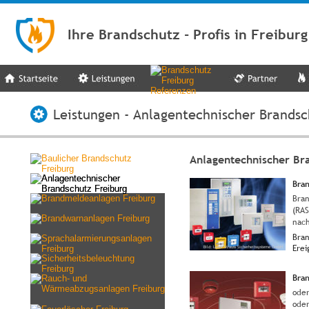
Ihre Brandschutz - Profis in Freibu
Leistungen - Anlagentechnischer Brandsc
Anlagentechnischer Bra
Bra
Bra
(RA
nach
Bra
Erei
Bild: Labor Strauss Sicherheitssysteme GmbH
Bra
oder
oder