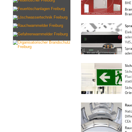
BHE 
Bran
Bra
Bild: Labor Strauss Sicherheitssysteme GmbH
Spra
Elek
oder
VdS,
Spr
ode
Bild: Labor Strauss Sicherheitssysteme GmbH
Sic
Sich
Fluc
stat
Sich
Orie
Bild: pixabay
Rau
Natü
Dif
CEA 
Rau
Bild: Jet-Gruppe